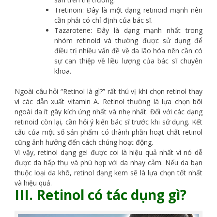
Tretinoin: Đây là một dạng retinoid mạnh nên
cần phải có chỉ định của bác sĩ.
Tazarotene: Đây là dạng mạnh nhất trong
nhóm retinoid và thường được sử dụng để
điều trị nhiều vấn đề về da lão hóa nên cần có
sự can thiệp về liều lượng của bác sĩ chuyên
khoa.
Ngoài câu hỏi “Retinol là gì?” rất thú vị khi chọn retinol thay
vì các dẫn xuất vitamin A. Retinol thường là lựa chọn bôi
ngoài da ít gây kích ứng nhất và nhẹ nhất. Đối với các dạng
retinoid còn lại, cần hỏi ý kiến ​​bác sĩ trước khi sử dụng. Kết
cấu của một số sản phẩm có thành phần hoạt chất retinol
cũng ảnh hưởng đến cách chúng hoạt động.
Vì vậy, retinol dạng gel được coi là hiệu quả nhất vì nó dễ
được da hấp thụ và phù hợp với da nhạy cảm. Nếu da bạn
thuộc loại da khô, retinol dạng kem sẽ là lựa chọn tốt nhất
và hiệu quả.
III. Retinol có tác dụng gì?