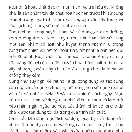
Retinol là hoạt chất đặc trị mụn, nám và trẻ hóa da, không
phải là sản phẩm tẩy da chết hóa học nên trước khi sử dụng
retinol trong liệu trình chăm sóc da, bạn cần tẩy trang và
rửa sạch mặt bằng sữa rửa mặt và toner.
Thoa retinol trong huyết thanh và sử dụng gel dinh dưỡng,
kem dưỡng ẩm và kem. Tuy nhiên, nếu bạn cần sử dụng
một sản phẩm có axit như huyết thanh vitamin C trong
cùng một phiên với retinol hoạt tính, tốt nhất là bạn nên đợi
hơn 30 phút. Hoạt chất của dẫn xuất vitamin A này cần sự
cân bằng độ pH của da để chuyển hóa thành axit retinoic, vì
vậy phương pháp này chỉ nên áp dụng cho da khỏe và
không nhạy cảm.
Cũng như suy nghĩ về retinol là gì, công dụng và tác dụng
của nó, khi sử dụng retinol, người dùng nên sử dụng retinol
với các sản phẩm AHA, BHA và vitamin C cách ngày. Mục
tiêu khi lựa chọn sử dụng retinol là điều trị mụn và làm mờ
nếp nhăn, ngăn ngừa lão hóa. Các thành phần có lợi cho da
phải được tận dụng tối đa trong quá trình sản xuất.
Cân nhắc kỹ lưỡng mục đích sử dụng giúp bạn sử dụng sản
phẩm ở mức độ an toàn và đúng cách, phát huy tác dụng
tối đa của sản phẩm và ngăn ngừa những tác dụng phụ