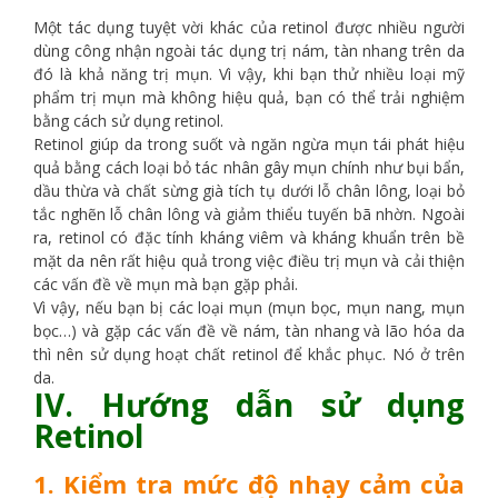
Một tác dụng tuyệt vời khác của retinol được nhiều người
dùng công nhận ngoài tác dụng trị nám, tàn nhang trên da
đó là khả năng trị mụn. Vì vậy, khi bạn thử nhiều loại mỹ
phẩm trị mụn mà không hiệu quả, bạn có thể trải nghiệm
bằng cách sử dụng retinol.
Retinol giúp da trong suốt và ngăn ngừa mụn tái phát hiệu
quả bằng cách loại bỏ tác nhân gây mụn chính như bụi bẩn,
dầu thừa và chất sừng già tích tụ dưới lỗ chân lông, loại bỏ
tắc nghẽn lỗ chân lông và giảm thiểu tuyến bã nhờn. Ngoài
ra, retinol có đặc tính kháng viêm và kháng khuẩn trên bề
mặt da nên rất hiệu quả trong việc điều trị mụn và cải thiện
các vấn đề về mụn mà bạn gặp phải.
Vì vậy, nếu bạn bị các loại mụn (mụn bọc, mụn nang, mụn
bọc…) và gặp các vấn đề về nám, tàn nhang và lão hóa da
thì nên sử dụng hoạt chất retinol để khắc phục. Nó ở trên
da.
IV. Hướng dẫn sử dụng
Retinol
1. Kiểm tra mức độ nhạy cảm của