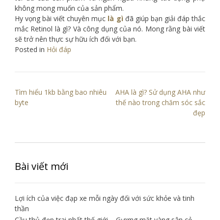
không mong muốn của sản phẩm.
Hy vọng bài viết chuyên mục
là gì
đã giúp bạn giải đáp thắc
mắc Retinol là gì? Và công dụng của nó. Mong rằng bài viết
sẽ trở nên thực sự hữu ích đối với bạn.
Posted in
Hỏi đáp
Điều
Tìm hiểu 1kb bằng bao nhiêu
AHA là gì? Sử dụng AHA như
hướng
byte
thế nào trong chăm sóc sắc
đẹp
bài
viết
Bài viết mới
Lợi ích của việc đạp xe mỗi ngày đối với sức khỏe và tinh
thần
Cầu thủ đẹp trai nhất thế giới – Gương mặt vàng sân cỏ