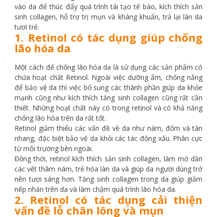
vào da để thúc đẩy quá trình tái tạo tế bào, kích thích sản
sinh collagen, hỗ trợ trị mụn và kháng khuẩn, trả lại làn da
tươi trẻ.
1. Retinol có tác dụng giúp chống
lão hóa da
Một cách để chống lão hóa da là sử dụng các sản phẩm có
chứa hoạt chất Retinol. Ngoài việc dưỡng ẩm, chống nắng
để bảo vệ da thì việc bổ sung các thành phần giúp da khỏe
mạnh cũng như kích thích tăng sinh collagen cũng rất cần
thiết. Những hoạt chất này có trong retinol và có khả năng
chống lão hóa trên da rất tốt.
Retinol giảm thiểu các vấn đề về da như nám, đốm và tàn
nhang, đặc biệt bảo vệ da khỏi các tác động xấu. Phân cực
từ môi trường bên ngoài.
Đồng thời, retinol kích thích sản sinh collagen, làm mờ dần
các vết thâm nám, trẻ hóa làn da và giúp da người dùng trở
nên tươi sáng hơn. Tăng sinh collagen trong da giúp giảm
nếp nhăn trên da và làm chậm quá trình lão hóa da.
2. Retinol có tác dụng cải thiện
vấn đề lỗ chân lông và mụn