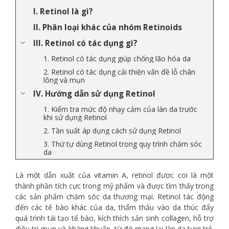
I. Retinol là gì?
II. Phân loại khác của nhóm Retinoids
III. Retinol có tác dụng gì?
1. Retinol có tác dụng giúp chống lão hóa da
2. Retinol có tác dụng cải thiện vấn đề lỗ chân
lông và mụn
IV. Hướng dẫn sử dụng Retinol
1. Kiểm tra mức độ nhạy cảm của làn da trước
khi sử dụng Retinol
2. Tần suất áp dụng cách sử dụng Retinol
3. Thứ tự dùng Retinol trong quy trình chăm sóc
da
Là một dẫn xuất của vitamin A, retinol được coi là một
thành phần tích cực trong mỹ phẩm và được tìm thấy trong
các sản phẩm chăm sóc da thương mại. Retinol tác động
đến các tế bào khác của da, thẩm thấu vào da thúc đẩy
quá trình tái tạo tế bào, kích thích sản sinh collagen, hỗ trợ
điều trị mụn và kháng khuẩn, từ đó mang lại làn da tươi trẻ.