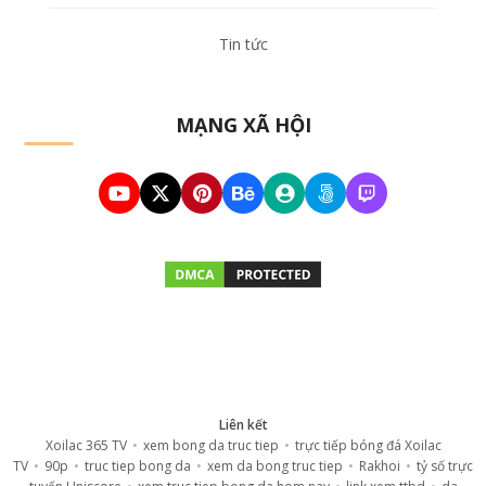
Tin tức
MẠNG XÃ HỘI
Liên kết
Xoilac 365 TV
•
xem bong da truc tiep
•
trực tiếp bóng đá Xoilac
TV
•
90p
•
truc tiep bong da
•
xem da bong truc tiep
•
Rakhoi
•
tỷ số trực