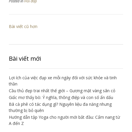
Posted in
Hỏi đáp
Điều
Bài viết cũ hơn
hướng
bài
viết
Bài viết mới
Lợi ích của việc đạp xe mỗi ngày đối với sức khỏe và tinh
thần
Cầu thủ đẹp trai nhất thế giới – Gương mặt vàng sân cỏ
Giấc mơ thấy bò: Ý nghĩa, thông điệp và con số ẩn dấu
Bã cà phê có tác dụng gì? Nguyên liệu đa năng nhưng
thường bị bỏ quên
Hướng dẫn tập Yoga cho người mới bắt đầu: Cẩm nang từ
A đến Z