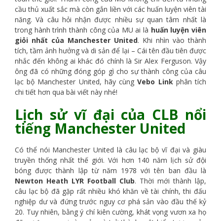
cầu thủ xuất sắc mà còn gắn liền với các huấn luyện viên tài
năng. Và câu hỏi nhận được nhiều sự quan tâm nhất là
trong hành trình thành công của MU ai là
huấn luyện viên
giỏi nhất của Manchester United
. Khi nhìn vào thành
tích, tầm ảnh hưởng và di sản để lại – Cái tên đầu tiên được
nhắc đến không ai khác đó chính là Sir Alex Ferguson. Vậy
ông đã có những đóng góp gì cho sự thành công của câu
lạc bộ Manchester United, hãy cùng
Vebo Link
phân tích
chi tiết hơn qua bài viết này nhé!
Lịch sử vĩ đại của CLB nổi
tiếng Manchester United
Có thể nói Manchester United là câu lạc bộ vĩ đại và giàu
truyền thống nhất thế giới. Với hơn 140 năm lịch sử đội
bóng được thành lập từ năm 1978 với tên ban đầu là
Newton Heath LYR Football Club
. Thời mới thành lập,
câu lạc bộ đã gặp rất nhiều khó khăn về tài chính, thi đấu
nghiệp dư và đứng trước nguy cơ phá sản vào đầu thế kỷ
20. Tuy nhiên, bằng ý chí kiên cường, khát vọng vươn xa họ