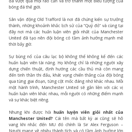
đã vượt qua mọi rào cản và trở thành một biểu tượng của
bóng đá thế giới.
Sân vận động Old Trafford là nơi đã chứng kiến sự trưởng
thành, những khoảnh khắc lịch sử của “Quỷ đỏ” và cùng tại
đây nơi mà các huấn luận viên giỏi nhất của Manchester
United đã tạo nên đội bóng có tầm ảnh hưởng mạnh mẽ
thời bấy giờ.
Sự bùng nổ của câu lạc bộ không thể không kể đến các
huấn luận viên tài năng. Họ không chỉ là những người xây
dựng chiến thuật, định hướng các cầu thủ mà còn mang
đến tinh thần thi đấu, khát vọng chiến thắng của đội bóng
qua từng giai đoạn, từng cột mốc đáng nhớ khác nhau. Mỗi
một hành trình, Manchester United sẽ gắn liền với các vị
huấn luận viên khác nhau, mỗi người có những điểm mạnh
và sự khác biệt riêng.
Nhưng khi được hỏi
huấn luyện viên giỏi nhất của
Manchester United?
Cái tên mà bất kỳ ai cũng sẽ hô
vang khi nhắc đến MU đó chính là Sir Alex Ferguson –
Người mang về nhiều thành tích và có tầm ảnh hưởng lớn