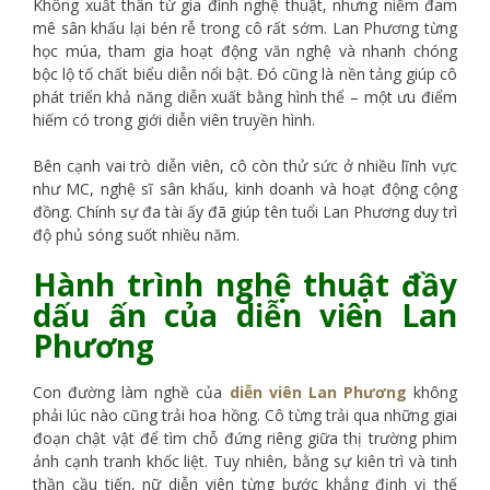
Không xuất thân từ gia đình nghệ thuật, nhưng niềm đam
mê sân khấu lại bén rễ trong cô rất sớm. Lan Phương từng
học múa, tham gia hoạt động văn nghệ và nhanh chóng
bộc lộ tố chất biểu diễn nổi bật. Đó cũng là nền tảng giúp cô
phát triển khả năng diễn xuất bằng hình thể – một ưu điểm
hiếm có trong giới diễn viên truyền hình.
Bên cạnh vai trò diễn viên, cô còn thử sức ở nhiều lĩnh vực
như MC, nghệ sĩ sân khấu, kinh doanh và hoạt động cộng
đồng. Chính sự đa tài ấy đã giúp tên tuổi Lan Phương duy trì
độ phủ sóng suốt nhiều năm.
Hành trình nghệ thuật đầy
dấu ấn của diễn viên Lan
Phương
Con đường làm nghề của
diễn viên Lan Phương
không
phải lúc nào cũng trải hoa hồng. Cô từng trải qua những giai
đoạn chật vật để tìm chỗ đứng riêng giữa thị trường phim
ảnh cạnh tranh khốc liệt. Tuy nhiên, bằng sự kiên trì và tinh
thần cầu tiến, nữ diễn viên từng bước khẳng định vị thế