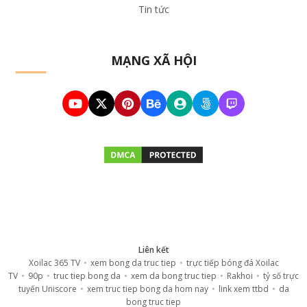
Tin tức
MẠNG XÃ HỘI
Liên kết
Xoilac 365 TV
•
xem bong da truc tiep
•
trực tiếp bóng đá Xoilac
TV
•
90p
•
truc tiep bong da
•
xem da bong truc tiep
•
Rakhoi
•
tỷ số trực
tuyến Uniscore
•
xem truc tiep bong da hom nay
•
link xem ttbd
•
da
bong truc tiep