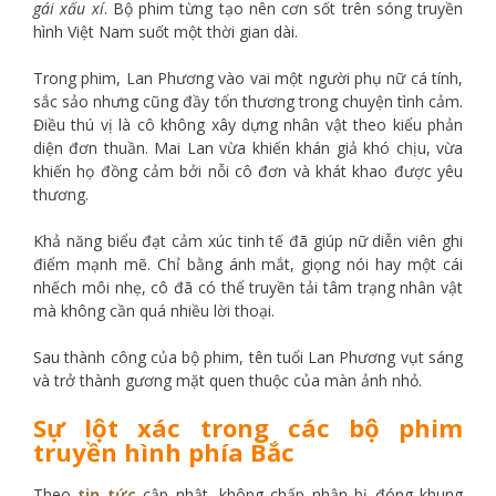
gái xấu xí
. Bộ phim từng tạo nên cơn sốt trên sóng truyền
hình Việt Nam suốt một thời gian dài.
Trong phim, Lan Phương vào vai một người phụ nữ cá tính,
sắc sảo nhưng cũng đầy tổn thương trong chuyện tình cảm.
Điều thú vị là cô không xây dựng nhân vật theo kiểu phản
diện đơn thuần. Mai Lan vừa khiến khán giả khó chịu, vừa
khiến họ đồng cảm bởi nỗi cô đơn và khát khao được yêu
thương.
Khả năng biểu đạt cảm xúc tinh tế đã giúp nữ diễn viên ghi
điểm mạnh mẽ. Chỉ bằng ánh mắt, giọng nói hay một cái
nhếch môi nhẹ, cô đã có thể truyền tải tâm trạng nhân vật
mà không cần quá nhiều lời thoại.
Sau thành công của bộ phim, tên tuổi Lan Phương vụt sáng
và trở thành gương mặt quen thuộc của màn ảnh nhỏ.
Sự lột xác trong các bộ phim
truyền hình phía Bắc
Theo
tin tức
cập nhật, không chấp nhận bị đóng khung