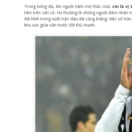
Trong bóng đá, khi người hâm mộ thắc mắc
cm là vị t
tâm trên sân cỏ. Họ thường là những người đảm nhận n
đội hình trong suốt trận đấu dài căng thẳng. Việc sở hữu
khu vực giữa sân trước đối thủ mạnh.