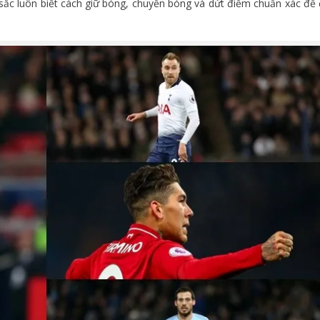
t sắc luôn biết cách giữ bóng, chuyền bóng và dứt điểm chuẩn xác đ