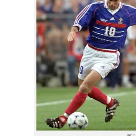
Tầm qu