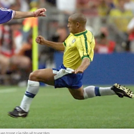
an trọng của tiền vệ trung tâm