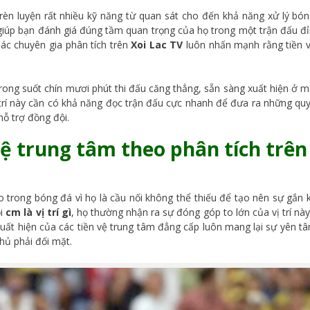
i rèn luyện rất nhiều kỹ năng từ quan sát cho đến khả năng xử lý bó
iúp bạn đánh giá đúng tầm quan trọng của họ trong một trận đấu đỉ
Các chuyên gia phân tích trên
Xoi Lac TV
luôn nhấn mạnh rằng tiền v
trong suốt chín mươi phút thi đấu căng thẳng, sẵn sàng xuất hiện ở 
 trí này cần có khả năng đọc trận đấu cực nhanh để đưa ra những qu
hỗ trợ đồng đội.
ệ trung tâm theo phân tích trên
o trong bóng đá vì họ là cầu nối không thể thiếu để tạo nên sự gắn 
ỏi
cm là vị trí gì
, họ thường nhận ra sự đóng góp to lớn của vị trí này
ất hiện của các tiền vệ trung tâm đẳng cấp luôn mang lại sự yên tâ
hủ phải đối mặt.