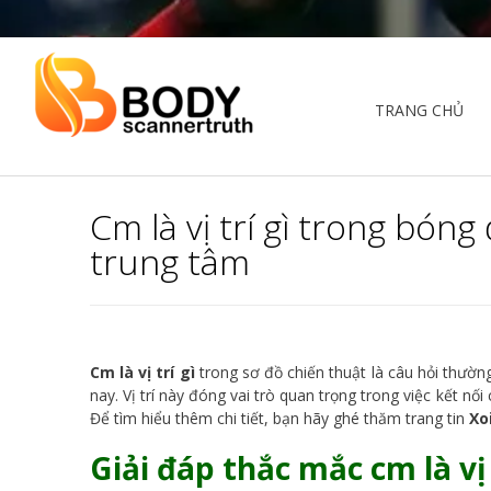
TRANG CHỦ
Cm là vị trí gì trong bóng 
trung tâm
Cm là vị trí gì
trong sơ đồ chiến thuật là câu hỏi thườ
nay. Vị trí này đóng vai trò quan trọng trong việc kết nố
Để tìm hiểu thêm chi tiết, bạn hãy ghé thăm trang tin
Xo
Giải đáp thắc mắc cm là vị 