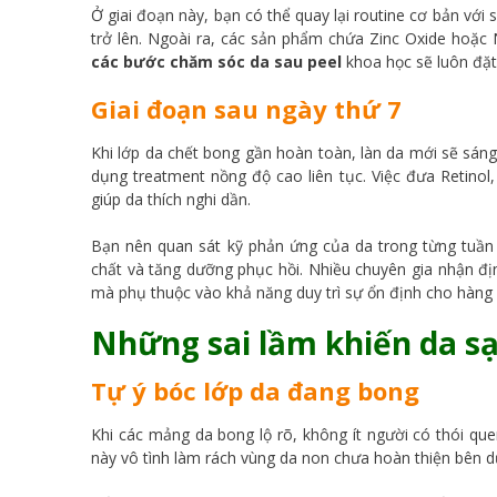
Ở giai đoạn này, bạn có thể quay lại routine cơ bản vớ
trở lên. Ngoài ra, các sản phẩm chứa Zinc Oxide hoặc 
các bước
chăm sóc da sau peel
khoa học sẽ luôn đặt 
Giai đoạn sau ngày thứ 7
Khi lớp da chết bong gần hoàn toàn, làn da mới sẽ sán
dụng treatment nồng độ cao liên tục. Việc đưa Retinol
giúp da thích nghi dần.
Bạn nên quan sát kỹ phản ứng của da trong từng tuần
chất và tăng dưỡng phục hồi. Nhiều chuyên gia nhận đị
mà phụ thuộc vào khả năng duy trì sự ổn định cho hàng 
Những sai lầm khiến da s
Tự ý bóc lớp da đang bong
Khi các mảng da bong lộ rõ, không ít người có thói qu
này vô tình làm rách vùng da non chưa hoàn thiện bên d