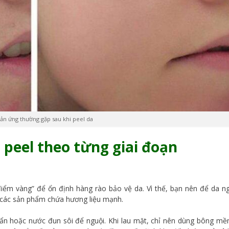
n ứng thường gặp sau khi peel da
 peel theo từng giai đoạn
điểm vàng” để ổn định hàng rào bảo vệ da. Vì thế, bạn nên để da ng
 các sản phẩm chứa hương liệu mạnh.
uẩn hoặc nước đun sôi để nguội. Khi lau mặt, chỉ nên dùng bông m