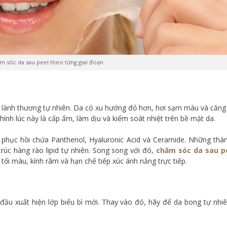
m sóc da sau peel theo từng giai đoạn
êm lành thương tự nhiên. Da có xu hướng đỏ hơn, hơi sạm màu và căng
hính lúc này là cấp ẩm, làm dịu và kiểm soát nhiệt trên bề mặt da.
 phục hồi chứa Panthenol, Hyaluronic Acid và Ceramide. Những thà
rúc hàng rào lipid tự nhiên. Song song với đó,
chăm sóc da sau p
ối màu, kính râm và hạn chế tiếp xúc ánh nắng trực tiếp.
ầu xuất hiện lớp biểu bì mới. Thay vào đó, hãy để da bong tự nhiê