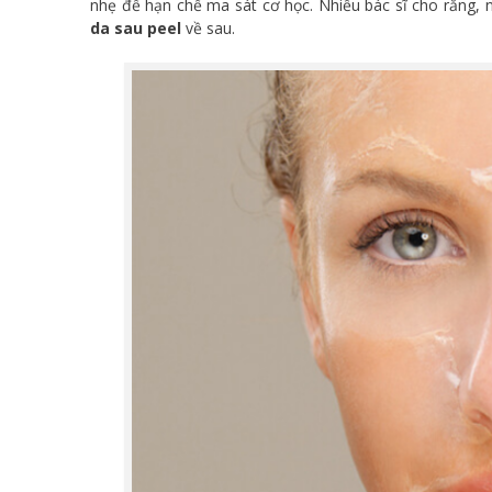
nhẹ để hạn chế ma sát cơ học. Nhiều bác sĩ cho rằng, n
da sau peel
về sau.