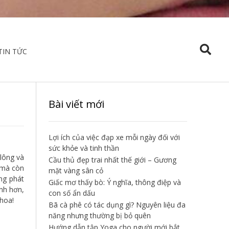
TIN TỨC
Bài viết mới
Lợi ích của việc đạp xe mỗi ngày đối với
sức khỏe và tinh thần
 lông và
Cầu thủ đẹp trai nhất thế giới – Gương
, mà còn
mặt vàng sân cỏ
ng phát
Giấc mơ thấy bò: Ý nghĩa, thông điệp và
anh hơn,
con số ẩn dấu
khoa!
Bã cà phê có tác dụng gì? Nguyên liệu đa
năng nhưng thường bị bỏ quên
Hướng dẫn tập Yoga cho người mới bắt