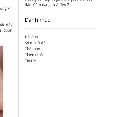
đầu: Cẩm nang từ A đến Z
ường khi
Danh mục
oặc đẩy
iai đoạn
Hỏi đáp
Sổ mơ lô đề
Thể thao
Thiên nhiên
Tin tức