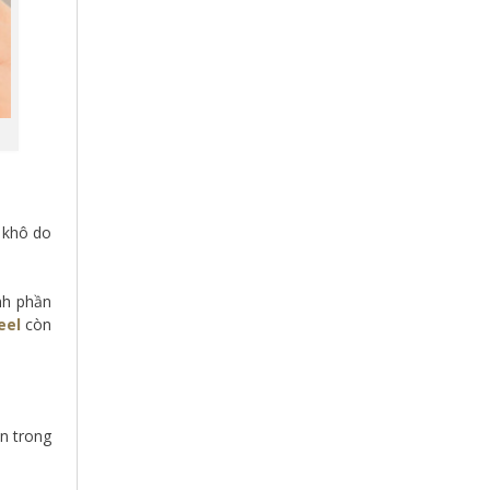
 khô do
nh phần
eel
còn
n trong