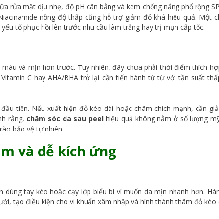
i sữa rửa mặt dịu nhẹ, độ pH cân bằng và kem chống nắng phổ rộng S
Niacinamide nồng độ thấp cũng hỗ trợ giảm đỏ khá hiệu quả. Một ch
yếu tố phục hồi lên trước nhu cầu làm trắng hay trị mụn cấp tốc.
g màu và mịn hơn trước. Tuy nhiên, đây chưa phải thời điểm thích hợ
, Vitamin C hay AHA/BHA trở lại cần tiến hành từ từ với tần suất th
 đầu tiên. Nếu xuất hiện đỏ kéo dài hoặc châm chích mạnh, cần gi
nh rằng,
chăm sóc da sau peel
hiệu quả không nằm ở số lượng m
rào bảo vệ tự nhiên.
ạm và dễ kích ứng
en dùng tay kéo hoặc cạy lớp biểu bì vì muốn da mịn nhanh hơn. Hà
ưới, tạo điều kiện cho vi khuẩn xâm nhập và hình thành thâm đỏ kéo d