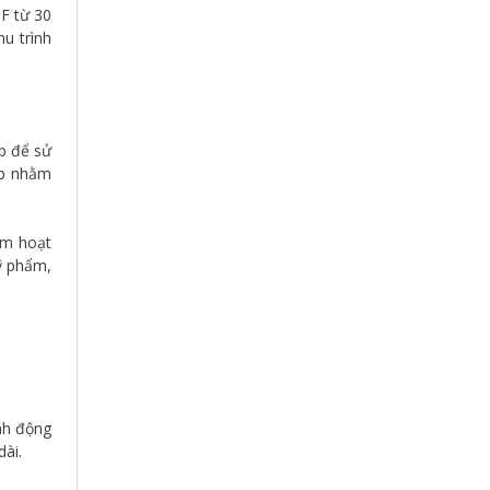
PF từ 30
u trình
p để sử
ấp nhằm
ảm hoạt
ỹ phẩm,
nh động
ài.