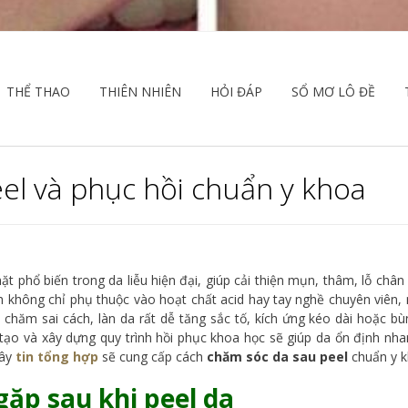
THỂ THAO
THIÊN NHIÊN
HỎI ĐÁP
SỔ MƠ LÔ ĐỀ
eel và phục hồi chuẩn y khoa
 phổ biến trong da liễu hiện đại, giúp cải thiện mụn, thâm, lỗ chân
nh không chỉ phụ thuộc vào hoạt chất acid hay tay nghề chuyên viên
chăm sai cách, làn da rất dễ tăng sắc tố, kích ứng kéo dài hoặc bù
 tạo và xây dựng quy trình hồi phục khoa học sẽ giúp da ổn định nh
đây
tin tổng hợp
sẽ cung cấp cách
chăm sóc da sau peel
chuẩn y 
p sau khi peel da